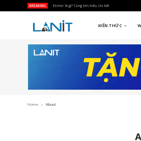
BREAKING
Etcher là gì? Cùng tìm hiểu chi tiết
KIẾN THỨC
W
»
Home
About
A