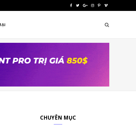
F
T
G
I
P
V
a
w
o
n
i
i
MẠI
c
i
o
s
n
m
e
t
g
t
t
e
b
t
l
a
e
o
o
e
e
g
r
o
r
P
r
e
k
l
a
s
u
m
t
s
CHUYÊN MỤC