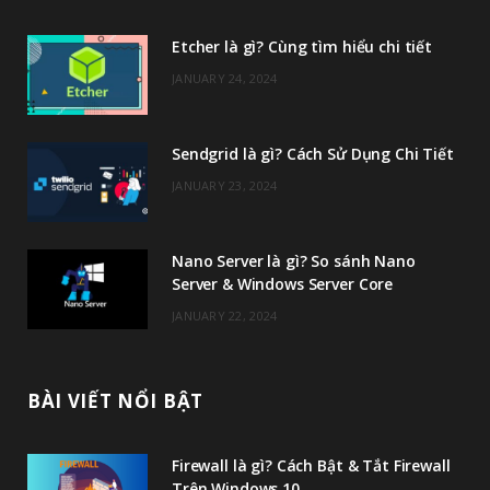
e
t
t
T
Etcher là gì? Cùng tìm hiểu chi tiết
b
t
a
u
JANUARY 24, 2024
o
e
g
b
o
r
r
e
Sendgrid là gì? Cách Sử Dụng Chi Tiết
k
a
JANUARY 23, 2024
m
Nano Server là gì? So sánh Nano
Server & Windows Server Core
JANUARY 22, 2024
BÀI VIẾT NỔI BẬT
Firewall là gì? Cách Bật & Tắt Firewall
Trên Windows 10