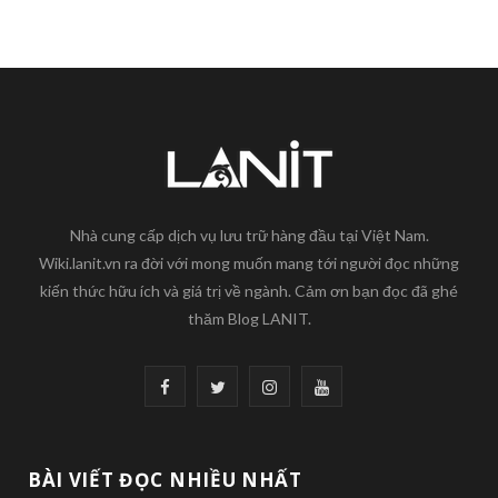
Nhà cung cấp dịch vụ lưu trữ hàng đầu tại Việt Nam.
Wiki.lanit.vn ra đời với mong muốn mang tới người đọc những
kiến thức hữu ích và giá trị về ngành. Cảm ơn bạn đọc đã ghé
thăm Blog LANIT.
F
T
I
Y
a
w
n
o
c
i
s
u
BÀI VIẾT ĐỌC NHIỀU NHẤT