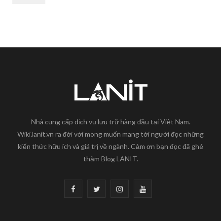
Nhà cung cấp dịch vụ lưu trữ hàng đầu tại Việt Nam.
Wiki.lanit.vn ra đời với mong muốn mang tới người đọc những
kiến thức hữu ích và giá trị về ngành. Cảm ơn bạn đọc đã ghé
thăm Blog LANIT.
F
T
I
Y
a
w
n
o