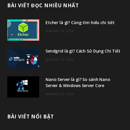
c
i
s
u
BÀI VIẾT ĐỌC NHIỀU NHẤT
e
t
t
T
Etcher là gì? Cùng tìm hiểu chi tiết
b
t
a
u
JANUARY 24, 2024
o
e
g
b
o
r
r
e
Sendgrid là gì? Cách Sử Dụng Chi Tiết
k
a
JANUARY 23, 2024
m
Nano Server là gì? So sánh Nano
Server & Windows Server Core
JANUARY 22, 2024
BÀI VIẾT NỔI BẬT