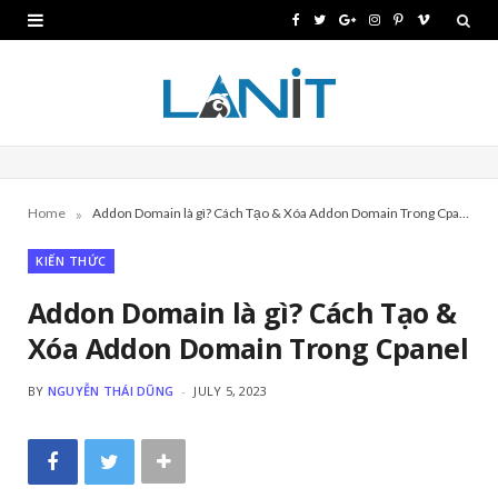
F
T
G
I
P
V
a
w
o
n
i
i
c
i
o
s
n
m
e
t
g
t
t
e
b
t
l
a
e
o
»
Home
Addon Domain là gì? Cách Tạo & Xóa Addon Domain Trong Cpanel
o
e
e
g
r
KIẾN THỨC
o
r
P
r
e
k
l
a
s
Addon Domain là gì? Cách Tạo &
Xóa Addon Domain Trong Cpanel
u
m
t
s
BY
NGUYỄN THÁI DŨNG
JULY 5, 2023