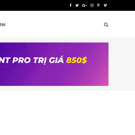
F
T
G
I
P
V
a
w
o
n
i
i
MẠI
c
i
o
s
n
m
e
t
g
t
t
e
b
t
l
a
e
o
o
e
e
g
r
o
r
P
r
e
k
l
a
s
u
m
t
s