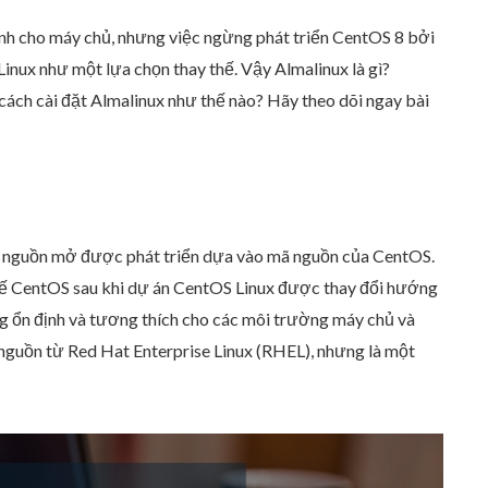
ịnh cho máy chủ, nhưng việc ngừng phát triển CentOS 8 bởi
ào thay thế CentOS nữa không?
inux như một lựa chọn thay thế. Vậy Almalinux là gì?
cách cài đặt Almalinux như thế nào? Hãy theo dõi ngay bài
ã nguồn mở được phát triển dựa vào mã nguồn của CentOS.
hế CentOS sau khi dự án CentOS Linux được thay đổi hướng
ng ổn định và tương thích cho các môi trường máy chủ và
guồn từ Red Hat Enterprise Linux (RHEL), nhưng là một