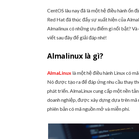
Bước 2: Quá trình cài đặt
Bước 3: Hoàn tất cài đặt
CentOS lâu nay đã là một hệ điều hành ổn đ
Ngoài AlmaLinux, còn giải pháp n
Red Hat đã thúc đẩy sự xuất hiện của AlmaL
Lời kết
Almalinux có những ưu điểm gì nổi bật? Và 
viết sau đây để giải đáp nhé!
Almalinux là gì?
AlmaLinux
là một hệ điều hành Linux có m
Nó được tạo ra để đáp ứng nhu cầu thay t
phát triển. AlmaLinux cung cấp một nền tả
doanh nghiệp, được xây dựng dựa trên mã n
phiên bản có mã nguồn mở và miễn phí.