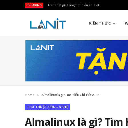
BREAKING
Etcher là gì? Cùng tìm hiểu chi tiết
KIẾN THỨC
W
»
Home
Almalinux là gì? Tìm Hiểu Chi Tiết A – Z
THỦ THUẬT CÔNG NGHỆ
Almalinux là gì? Tìm H