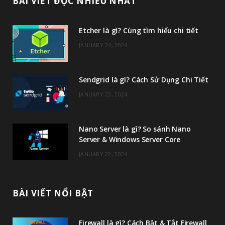
BÀI VIẾT ĐỌC NHIỀU NHẤT
e
t
t
T
Etcher là gì? Cùng tìm hiểu chi tiết
b
t
a
u
JANUARY 24, 2024
o
e
g
b
o
r
r
e
Sendgrid là gì? Cách Sử Dụng Chi Tiết
k
a
JANUARY 23, 2024
m
Nano Server là gì? So sánh Nano
Server & Windows Server Core
JANUARY 22, 2024
BÀI VIẾT NỔI BẬT
Firewall là gì? Cách Bật & Tắt Firewall