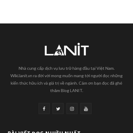
Nhà cung cấp dịch vụ lưu trữ hàng đầu tại Việt Nam.
Wiki.lanit.vn ra đời với mong muốn mang tới người đọc những
kiến thức hữu ích và giá trị về ngành. Cảm ơn bạn đọc đã ghé
thăm Blog LANIT.
F
T
I
Y
a
w
n
o
c
i
s
u