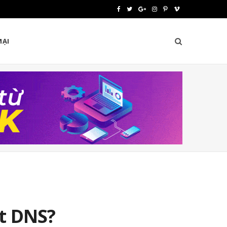
F
T
G
I
P
V
a
w
o
n
i
i
MẠI
c
i
o
s
n
m
e
t
g
t
t
e
b
t
l
a
e
o
o
e
e
g
r
o
r
P
r
e
k
l
a
s
u
m
t
s
ật DNS?