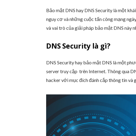
Tuyến đầu hệ thống phòng thủ
Giữ vai trò quan trọng trong hạ t
Bảo mật DNS hay DNS Security là một khái
Chức năng của DNS Security là gì?
nguy cơ và những cuộc tấn công mạng ngày 
Các cuộc tấn công DNS thường g
và vai trò của giải pháp bảo mật DNS này n
DNS spoofing/cache poisoning
DNS tunneling
DNS Security là gì?
DNS hijacking
Tấn công NXDOMAIN
DNS Security hay bảo mật DNS là một phươ
Tấn công Phantom Domain
server truy cập trên Internet. Thông qua DN
Tấn công subdomain ngẫu nhiên
hacker với mục đích đánh cắp thông tin và g
Tấn công Domain lock-up
Tấn công CPE dựa trên botnet
Các công cụ DNS Security khác
Anycast routing
DNS firewall
Câu hỏi thường gặp về DNS Securi
DNS là gì?