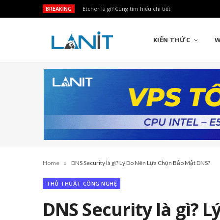
BREAKING
Sendgrid là gì? Cách Sử Dụng Chi Tiết
KIẾN THỨC
W
»
Home
DNS Security là gì? Lý Do Nên Lựa Chọn Bảo Mật DNS?
THỦ THUẬT CÔNG NGHỆ
DNS Security là gì? 