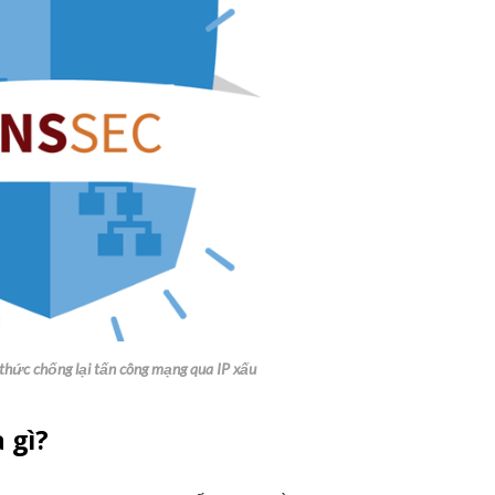
thức chống lại tấn công mạng qua IP xấu
à gì?