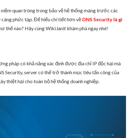
ầng an ninh bảo mật
 niệm quan trọng trong bảo vệ hệ thống mạng trước các
càng phức tạp. Để hiểu chi tiết hơn về
DNS Security là gì
ặp
hư thế nào? Hãy cùng Wiki.lanit khám phá ngay nhé!
ng pháp có khả năng xác định được địa chỉ IP độc hại mà
S Security, server có thể trở thành mục tiêu tấn công của
ây thiệt hại cho toàn bộ hệ thống doanh nghiệp.
ty