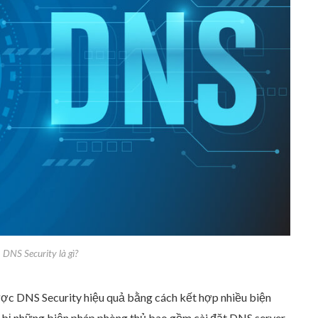
 công cụ bảo mật?
DNS Security là gì?
ợc DNS Security hiệu quả bằng cách kết hợp nhiều biện
ng bị những biện pháp phòng thủ bao gồm cài đặt DNS server