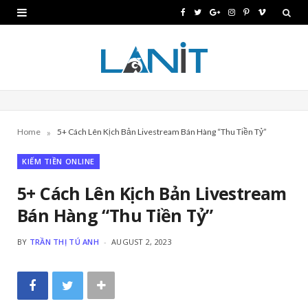
F
T
G
I
P
V
a
w
o
n
i
i
c
i
o
s
n
m
e
t
g
t
t
e
b
t
l
a
e
o
»
Home
5+ Cách Lên Kịch Bản Livestream Bán Hàng “Thu Tiền Tỷ”
o
e
e
g
r
KIẾM TIỀN ONLINE
o
r
P
r
e
k
l
a
s
5+ Cách Lên Kịch Bản Livestream
Bán Hàng “Thu Tiền Tỷ”
u
m
t
s
BY
TRẦN THỊ TÚ ANH
AUGUST 2, 2023