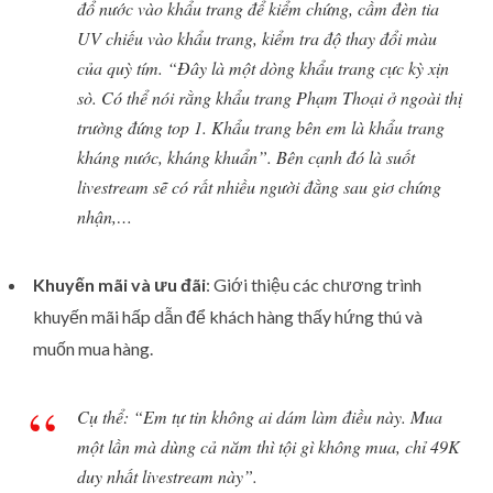
đổ nước vào khẩu trang để kiểm chứng, cầm đèn tia
UV chiếu vào khẩu trang, kiểm tra độ thay đổi màu
của quỳ tím. “Đây là một dòng khẩu trang cực kỳ xịn
sò. Có thể nói rằng khẩu trang Phạm Thoại ở ngoài thị
trường đứng top 1. Khẩu trang bên em là khẩu trang
kháng nước, kháng khuẩn”. Bên cạnh đó là suốt
livestream sẽ có rất nhiều người đằng sau giơ chứng
nhận,…
Khuyến mãi và ưu đãi
: Giới thiệu các chương trình
khuyến mãi hấp dẫn để khách hàng thấy hứng thú và
muốn mua hàng.
Cụ thể: “Em tự tin không ai dám làm điều này. Mua
một lần mà dùng cả năm thì tội gì không mua, chỉ 49K
duy nhất livestream này”.