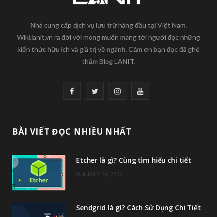
Nhà cung cấp dịch vụ lưu trữ hàng đầu tại Việt Nam.
Wiki.lanit.vn ra đời với mong muốn mang tới người đọc những
kiến thức hữu ích và giá trị về ngành. Cảm ơn bạn đọc đã ghé
thăm Blog LANIT.
F
T
I
Y
a
w
n
o
c
i
s
u
BÀI VIẾT ĐỌC NHIỀU NHẤT
e
t
t
T
Etcher là gì? Cùng tìm hiểu chi tiết
b
t
a
u
JANUARY 24, 2024
o
e
g
b
o
r
r
e
Sendgrid là gì? Cách Sử Dụng Chi Tiết
k
a