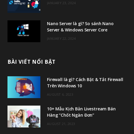
JANUARY 23, 2024
m
Nano Server là gì? So sánh Nano
Server & Windows Server Core
JANUARY 22, 2024
BÀI VIẾT NỔI BẬT
Firewall là gì? Cách Bật & Tắt Firewall
Trên Windows 10
AUGUST 6, 2023
10+ Mẫu Kịch Bản Livestream Bán
Hàng “Chốt Ngàn Đơn”
AUGUST 21, 2023