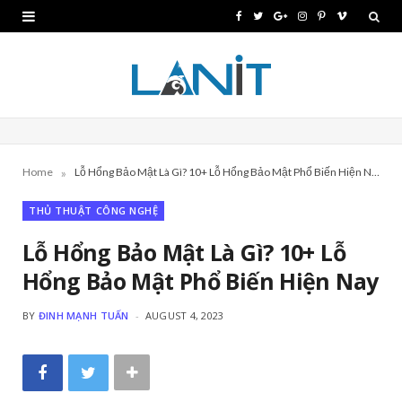
F
T
G
I
P
V
a
w
o
n
i
i
c
i
o
s
n
m
e
t
g
t
t
e
b
t
l
a
e
o
»
Home
Lỗ Hổng Bảo Mật Là Gì? 10+ Lỗ Hổng Bảo Mật Phổ Biến Hiện Nay
o
e
e
g
r
THỦ THUẬT CÔNG NGHỆ
o
r
P
r
e
k
l
a
s
Lỗ Hổng Bảo Mật Là Gì? 10+ Lỗ
Hổng Bảo Mật Phổ Biến Hiện Nay
u
m
t
s
BY
ĐINH MẠNH TUẤN
AUGUST 4, 2023