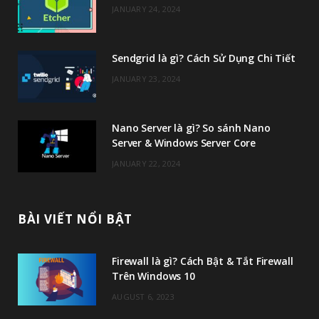
JANUARY 24, 2024
o
e
g
b
o
r
r
e
Sendgrid là gì? Cách Sử Dụng Chi Tiết
k
a
JANUARY 23, 2024
m
Nano Server là gì? So sánh Nano
Server & Windows Server Core
JANUARY 22, 2024
BÀI VIẾT NỔI BẬT
Firewall là gì? Cách Bật & Tắt Firewall
Trên Windows 10
AUGUST 6, 2023