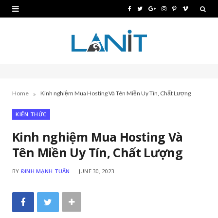
F
T
G
I
P
V
a
w
o
n
i
i
c
i
o
s
n
m
e
t
g
t
t
e
b
t
l
a
e
o
»
Home
Kinh nghiệm Mua Hosting Và Tên Miền Uy Tín, Chất Lượng
o
e
e
g
r
KIẾN THỨC
o
r
P
r
e
k
l
a
s
Kinh nghiệm Mua Hosting Và
Tên Miền Uy Tín, Chất Lượng
u
m
t
s
BY
ĐINH MẠNH TUẤN
JUNE 30, 2023