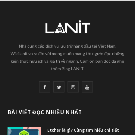
Nhà cung cấp dịch vụ lưu trữ hàng đầu tại Việt Nam.
Wiki.lanit.vn ra đời với mong muốn mang tới người đọc những
kiến thức hữu ích và giá trị về ngành. Cảm ơn bạn đọc đã ghé
thăm Blog LANIT.
F
T
I
Y
a
w
n
o
c
i
s
u
BÀI VIẾT ĐỌC NHIỀU NHẤT
e
t
t
T
Etcher là gì? Cùng tìm hiểu chi tiết
b
t
a
u