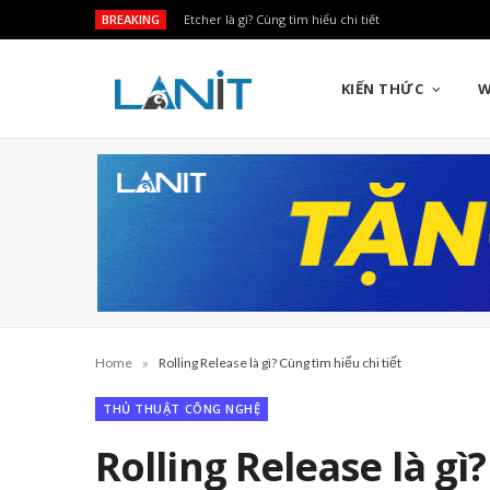
BREAKING
Etcher là gì? Cùng tìm hiểu chi tiết
KIẾN THỨC
W
»
Home
Rolling Release là gì? Cùng tìm hiểu chi tiết
THỦ THUẬT CÔNG NGHỆ
Rolling Release là gì?