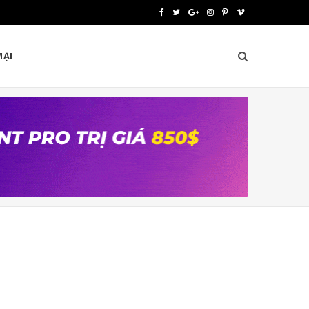
F
T
G
I
P
V
a
w
o
n
i
i
MẠI
c
i
o
s
n
m
e
t
g
t
t
e
b
t
l
a
e
o
o
e
e
g
r
o
r
P
r
e
k
l
a
s
u
m
t
s