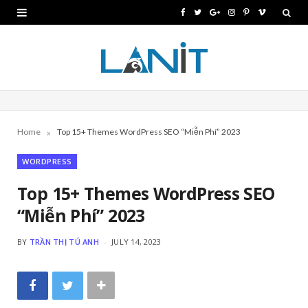
F
T
G
I
P
V
a
w
o
n
i
i
c
i
o
s
n
m
e
t
g
t
t
e
b
t
l
a
e
o
»
Home
Top 15+ Themes WordPress SEO “Miễn Phí” 2023
o
e
e
g
r
WORDPRESS
o
r
P
r
e
k
l
a
s
Top 15+ Themes WordPress SEO
“Miễn Phí” 2023
u
m
t
s
BY
TRẦN THỊ TÚ ANH
JULY 14, 2023