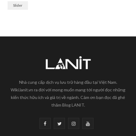
Slider
Nhà cung cấp dịch vụ lưu trữ hàng đầu tại Việt Nam.
Wiki.lanit.vn ra đời với mong muốn mang tới người đọc những
kiến thức hữu ích và giá trị về ngành. Cảm ơn bạn đọc đã ghé
thăm Blog LANIT.
F
T
I
Y
a
w
n
o