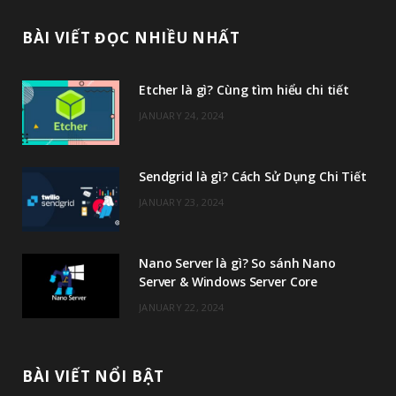
c
i
s
u
BÀI VIẾT ĐỌC NHIỀU NHẤT
e
t
t
T
Etcher là gì? Cùng tìm hiểu chi tiết
b
t
a
u
JANUARY 24, 2024
o
e
g
b
o
r
r
e
Sendgrid là gì? Cách Sử Dụng Chi Tiết
k
a
JANUARY 23, 2024
m
Nano Server là gì? So sánh Nano
Server & Windows Server Core
JANUARY 22, 2024
BÀI VIẾT NỔI BẬT