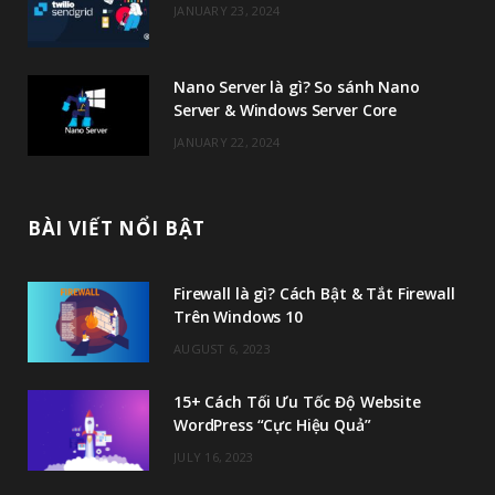
JANUARY 23, 2024
m
Nano Server là gì? So sánh Nano
Server & Windows Server Core
JANUARY 22, 2024
BÀI VIẾT NỔI BẬT
Firewall là gì? Cách Bật & Tắt Firewall
Trên Windows 10
AUGUST 6, 2023
15+ Cách Tối Ưu Tốc Độ Website
WordPress “Cực Hiệu Quả”
JULY 16, 2023