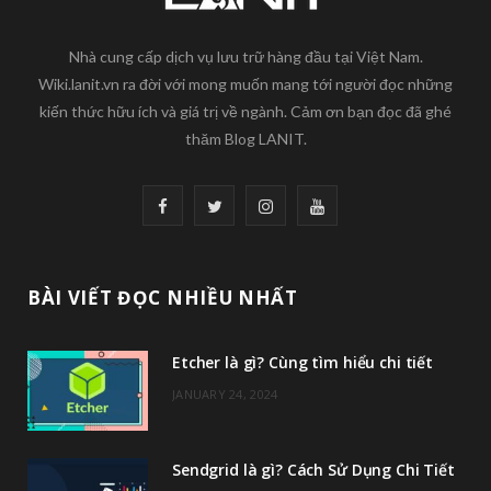
Nhà cung cấp dịch vụ lưu trữ hàng đầu tại Việt Nam.
Wiki.lanit.vn ra đời với mong muốn mang tới người đọc những
kiến thức hữu ích và giá trị về ngành. Cảm ơn bạn đọc đã ghé
thăm Blog LANIT.
F
T
I
Y
a
w
n
o
c
i
s
u
BÀI VIẾT ĐỌC NHIỀU NHẤT
e
t
t
T
Etcher là gì? Cùng tìm hiểu chi tiết
b
t
a
u
JANUARY 24, 2024
o
e
g
b
o
r
r
e
Sendgrid là gì? Cách Sử Dụng Chi Tiết
k
a