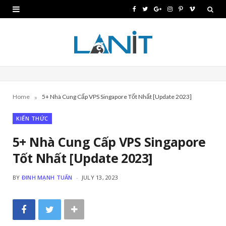
F
T
G
I
P
V
a
w
o
n
i
i
c
i
o
s
n
m
e
t
g
t
t
e
b
t
l
a
e
o
»
Home
5+ Nhà Cung Cấp VPS Singapore Tốt Nhất [Update 2023]
o
e
e
g
r
KIẾN THỨC
o
r
P
r
e
k
l
a
s
5+ Nhà Cung Cấp VPS Singapore
Tốt Nhất [Update 2023]
u
m
t
s
BY
ĐINH MẠNH TUẤN
JULY 13, 2023