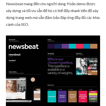
Newsbeat mang đến cho người dùng 9 bản demo được
xây dựng và tối ưu sẵn để họ có thể đẩy nhanh tiến độ xây
dựng trang web mà vẫn đảm bảo đáp ứng đầy đủ các khía
cạnh của SEO.